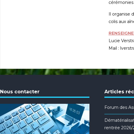
cérémonies 
Il organise 
colis aux aîné
RENSEIGNE
Lucie Verstr
Mail : lvers
Nous contacter
Articles ré
Forum des Ass
Dématérialisat
rentrée 2026