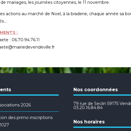
de mariages, les journées citoyennes, le 11 novembre.
des actions au marché de Noel, à la braderie, chaque année sa bo
s...
MENTS :
aete : 06.70.94.76.11
traete@mairiedevendeville.fr
cents
Nos coordonnées
79 rue de Seclin 59175 Vendev
ociations 2026
03.20.16.84.84
ion des primo inscriptions
Nos horaires
/2027