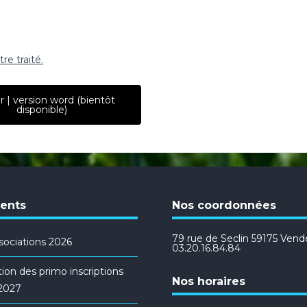
re traité.
r | version word (bientôt
disponible)
cents
Nos coordonnées
79 rue de Seclin 59175 Vendev
ociations 2026
03.20.16.84.84
ion des primo inscriptions
Nos horaires
/2027