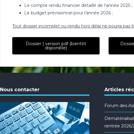
Le compte rendu financier détaillé de l’année 2025 ;
Le budget prévisionnel pour l’année 2026 ;
Tout dossier incomplet ou rendu hors délai ne pourra pas êt
Dossier | version pdf (bientôt
Dossie
disponible)
Nous contacter
Articles ré
Forum des Ass
Dématérialisat
rentrée 2026