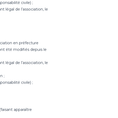
nsabilité civile) ;
t légal de l’association, le
ociation en préfecture
s ont été modifiés depuis le
t légal de l’association, le
n ;
nsabilité civile) ;
faisant apparaître