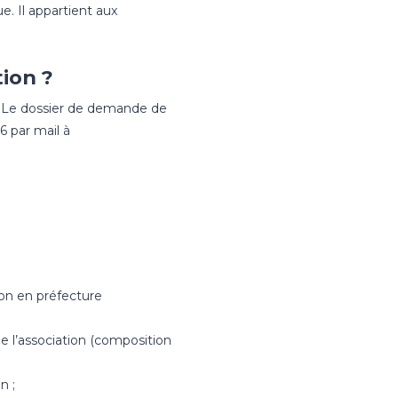
. Il appartient aux
ion ?
e. Le dossier de demande de
6 par mail à
ion en préfecture
e l’association (composition
n ;