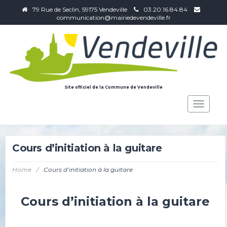
79 Rue de Seclin, 59175 Vendeville
03.20.16.84.84
communication@mairiedevendeville.fr
Site officiel de la Commune de Vendeville
Toggle
navigat
Cours d’initiation à la guitare
Home
/
Cours d’initiation à la guitare
Cours d’initiation à la guitare