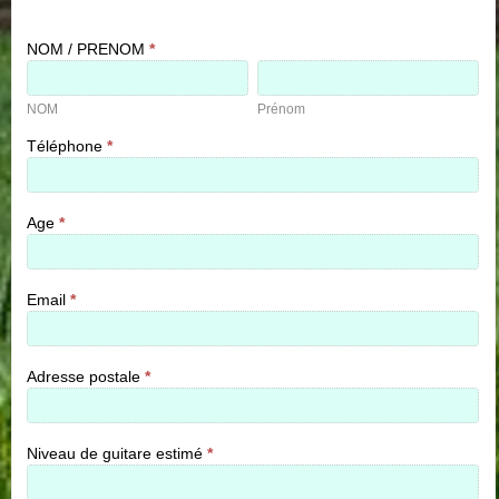
Initiation
NOM / PRENOM
*
guitare
NOM
Prénom
|
Inscription
NOM
Prénom
Téléphone
*
Age
*
Email
*
Adresse postale
*
Niveau de guitare estimé
*