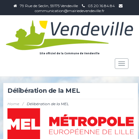
79 Rue de Seclin, 59175 Vendeville
03.20.16.84.84
communication@mairiedevendeville.fr
Site officiel de la Commune de Vendeville
Toggle
navigat
Délibération de la MEL
Home
/
Délibération de la MEL