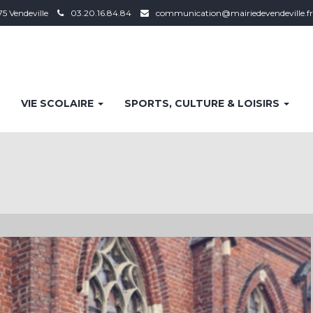
75 Vendeville
03.20.16.84.84
communication@mairiedevendeville.fr
VIE SCOLAIRE
SPORTS, CULTURE & LOISIRS