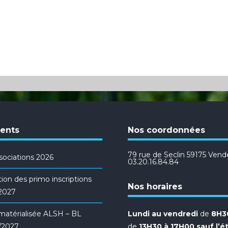
cents
Nos coordonnées
79 rue de Seclin 59175 Vendev
ociations 2026
03.20.16.84.84
ion des primo inscriptions
Nos horaires
/2027
ématérialisée ALSH – BL
Lundi au vendredi
de
8H30
/2027
de
13H30 à 17H00 sauf l’é