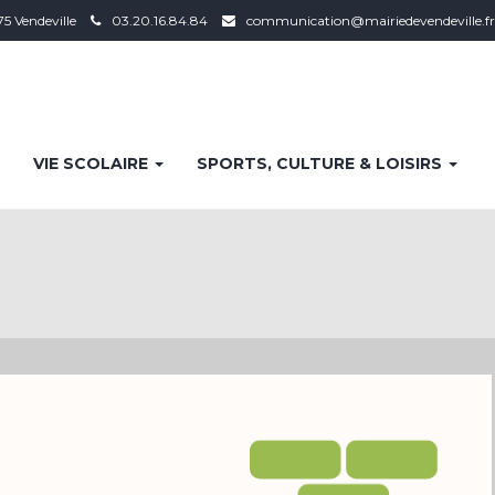
75 Vendeville
03.20.16.84.84
communication@mairiedevendeville.fr
VIE SCOLAIRE
SPORTS, CULTURE & LOISIRS