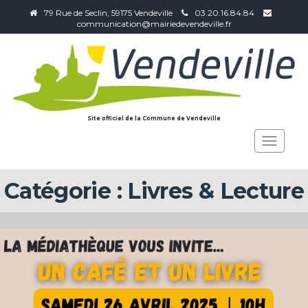
79 Rue de Seclin, 59175 Vendeville
03.20.16.84.84
communication@mairiedevendeville.fr
Site officiel de la Commune de Vendeville
Toggle
navigat
Catégorie :
Livres & Lecture