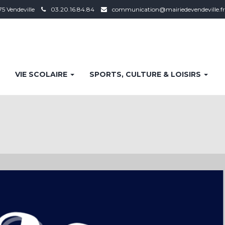
75 Vendeville
03.20.16.84.84
communication@mairiedevendeville.fr
VIE SCOLAIRE
SPORTS, CULTURE & LOISIRS