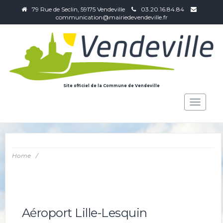
79 Rue de Seclin, 59175 Vendeville
03.20.16.84.84
communication@mairiedevendeville.fr
Site officiel de la Commune de Vendeville
Toggle
navigat
Home
/
Aéroport Lille-Lesquin