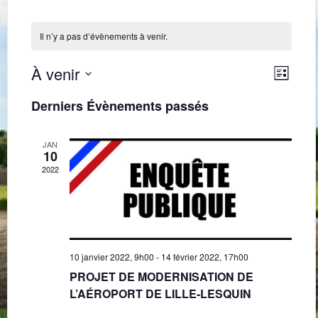
Il n’y a pas d’évènements à venir.
Navig
Navi
À venir
Liste
de
par
Sélectionnez
une
vues
Derniers Évènements passés
consu
date.
Évè
JAN
10
2022
10 janvier 2022, 9h00
-
14 février 2022, 17h00
PROJET DE MODERNISATION DE
L’AÉROPORT DE LILLE-LESQUIN