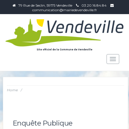
79 Rue de Seclin, 59175 Vendeville
03.20.16.84.84
communication@mairiedevendeville.fr
Site officiel de la Commune de Vendeville
Toggle
navigat
Home
/
Enquête Publique