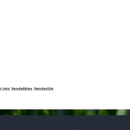
r loto
Vendefêtes
Vendeville