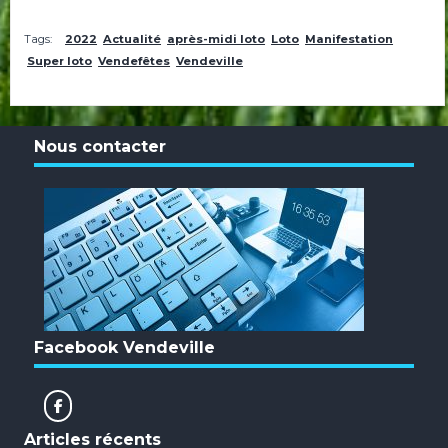
Tags:
2022
Actualité
après-midi loto
Loto
Manifestation
Super loto
Vendefêtes
Vendeville
Nous contacter
Facebook Vendeville
Articles récents