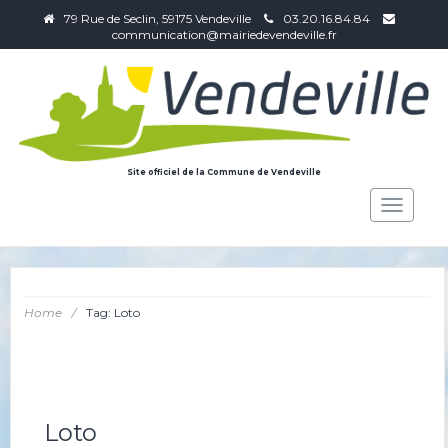
79 Rue de Seclin, 59175 Vendeville
03.20.16.84.84
communication@mairiedevendeville.fr
Site officiel de la Commune de Vendeville
Toggle
navigat
Home
/
Tag: Loto
Loto