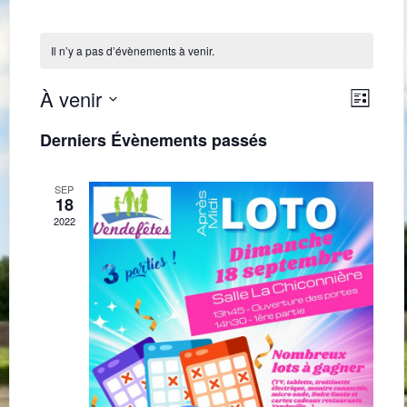
Il n’y a pas d’évènements à venir.
Navig
Navi
À venir
Liste
de
par
Sélectionnez
une
vues
Derniers Évènements passés
consu
date.
Évè
SEP
18
2022