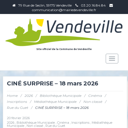
79 Rue de Seclin, 59175 Vendeville
03.20.16.84.84
communication@mairiedevendeville.fr
Site officiel de la Commune de Vendeville
Toggle
navigat
CINÉ SURPRISE – 18 mars 2026
Home
/
2026
/
Bibliothèque Municipale
/
Cinéma
/
Inscriptions
/
Médiathèque Municipale
/
Non classé
/
Rue du Guet
/
CINÉ SURPRISE – 18 mars 2026
20 février 2026
2026
,
Bibliothèque Municipale
,
Cinéma
,
Inscriptions
,
Médiathèque
Municipale
,
Non classé
,
Rue du Guet