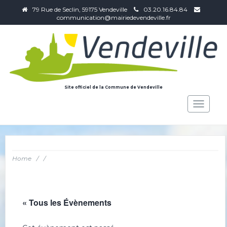
79 Rue de Seclin, 59175 Vendeville
03.20.16.84.84
communication@mairiedevendeville.fr
Site officiel de la Commune de Vendeville
Toggle
navigat
Home
/
/
« Tous les Évènements