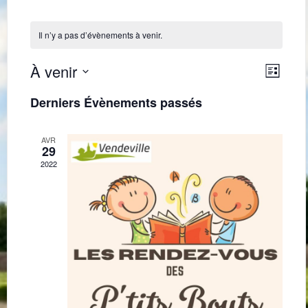
Il n’y a pas d’évènements à venir.
Navig
Navi
À venir
Liste
de
par
Sélectionnez
une
vues
Derniers Évènements passés
consu
date.
Évè
AVR
29
2022