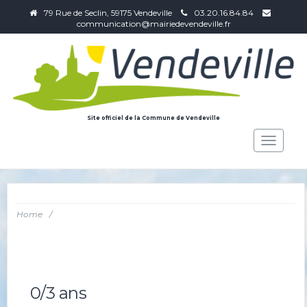
79 Rue de Seclin, 59175 Vendeville
03.20.16.84.84
communication@mairiedevendeville.fr
Site officiel de la Commune de Vendeville
Toggle
navigat
Home
/
0/3 ans