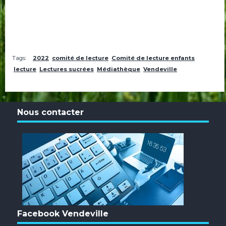
Tags:
2022
comité de lecture
Comité de lecture enfants
lecture
Lectures sucrées
Médiathèque
Vendeville
Nous contacter
Facebook Vendeville