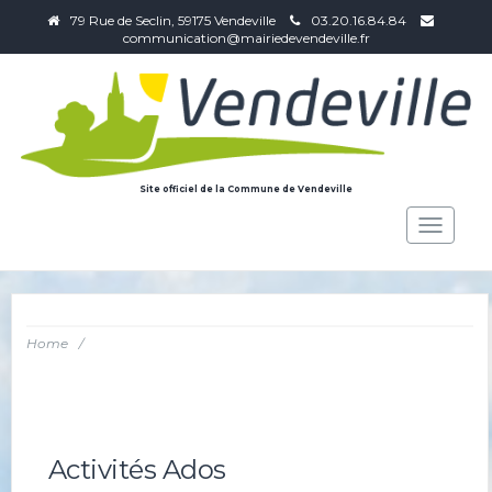
79 Rue de Seclin, 59175 Vendeville
03.20.16.84.84
communication@mairiedevendeville.fr
Site officiel de la Commune de Vendeville
Toggle
navigat
Home
/
Activités Ados