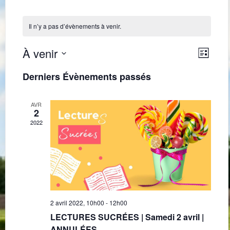
Il n’y a pas d’évènements à venir.
Navig
Navi
À venir
Liste
de
par
Sélectionnez
une
vues
Derniers Évènements passés
consu
date.
Évè
AVR
2
2022
2 avril 2022, 10h00
-
12h00
LECTURES SUCRÉES | Samedi 2 avril |
ANNULÉES