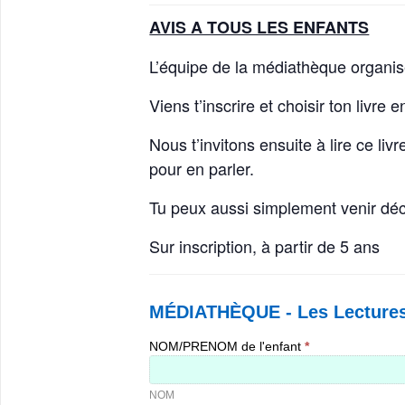
AVIS A TOUS LES ENFANTS
L’équipe de la médiathèque organis
Viens t’inscrire et choisir ton liv
Nous t’invitons ensuite à lire ce li
pour en parler.
Tu peux aussi simplement venir déco
Sur inscription, à partir de 5 ans
MÉDIATHÈQUE
-
MÉDIATHÈQUE - Les Lectures 
Les
Lectures
Sucrées
NOM/PRENOM de l'enfant
*
|
NOM
Inscription
NOM