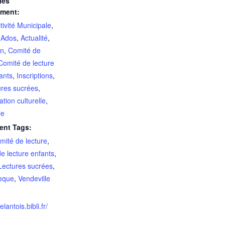
ies
ement:
tivité Municipale
,
s Ados
,
Actualité
,
on
,
Comité de
Comité de lecture
ants
,
Inscriptions
,
ures sucrées
,
ation culturelle
,
le
ent Tags:
mité de lecture
,
e lecture enfants
,
Lectures sucrées
,
èque
,
Vendeville
elantois.bibli.fr/