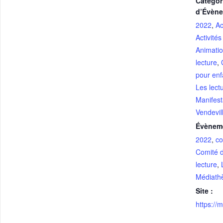
Catégor
d’Évèn
2022
,
Ac
Activité
Animati
lecture
,
pour enf
Les lect
Manifest
Vendevil
Évènem
2022
,
co
Comité d
lecture
,
Médiath
Site :
https://m