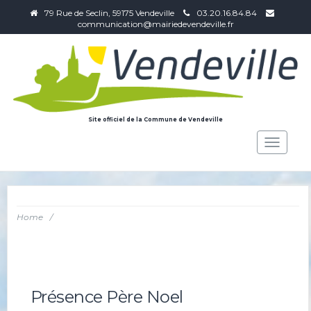
79 Rue de Seclin, 59175 Vendeville
03.20.16.84.84
communication@mairiedevendeville.fr
Site officiel de la Commune de Vendeville
Toggle
navigat
Home
/
Présence Père Noel