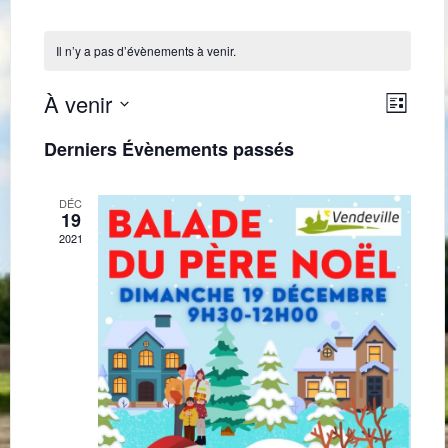
Il n’y a pas d’évènements à venir.
Navig
Navi
À venir
Liste
de
par
Sélectionnez
une
vues
Derniers Évènements passés
consu
date.
Évè
DÉC
19
2021