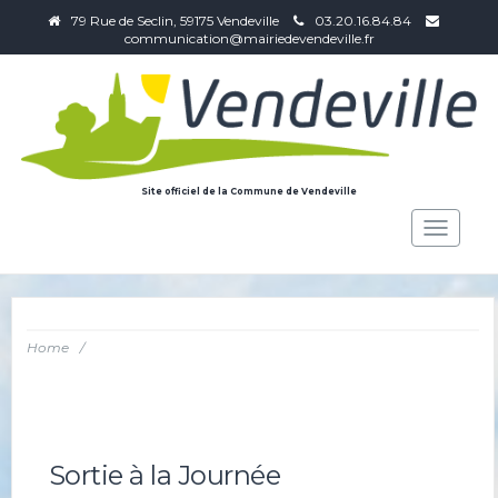
79 Rue de Seclin, 59175 Vendeville
03.20.16.84.84
communication@mairiedevendeville.fr
Site officiel de la Commune de Vendeville
Toggle
navigat
Home
/
Sortie à la Journée