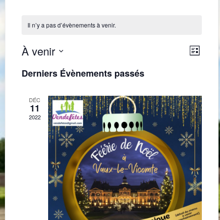
Il n’y a pas d’évènements à venir.
Navig
Navi
À venir
Liste
de
par
Sélectionnez
une
vues
Derniers Évènements passés
consu
date.
Évè
DÉC
11
2022