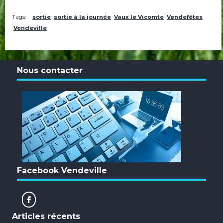
Tags:
sortie
sortie à la journée
Vaux le Vicomte
Vendefêtes
Vendeville
Nous contacter
Facebook Vendeville
Articles récents