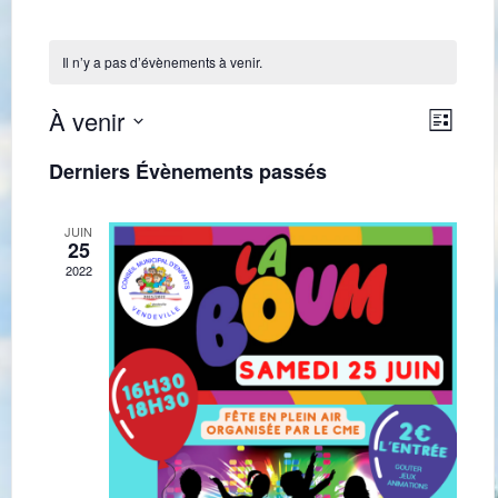
Il n’y a pas d’évènements à venir.
Navig
Navi
À venir
Liste
de
par
Sélectionnez
une
vues
Derniers Évènements passés
consu
date.
Évè
JUIN
25
2022