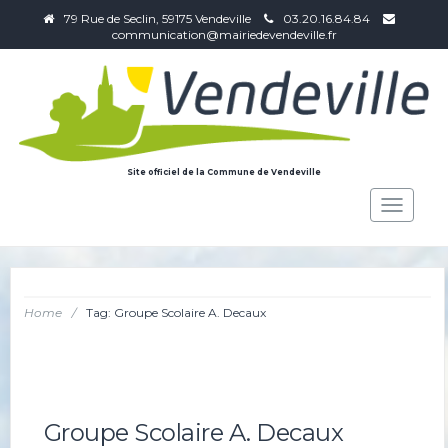
79 Rue de Seclin, 59175 Vendeville
03.20.16.84.84
communication@mairiedevendeville.fr
Site officiel de la Commune de Vendeville
Toggle
navigat
Home
/
Tag: Groupe Scolaire A. Decaux
Groupe Scolaire A. Decaux