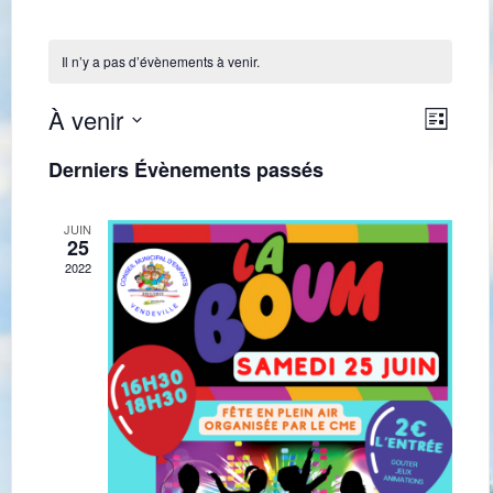
Il n’y a pas d’évènements à venir.
Navig
Navi
À venir
Liste
de
par
Sélectionnez
une
vues
Derniers Évènements passés
consu
date.
Évè
JUIN
25
2022