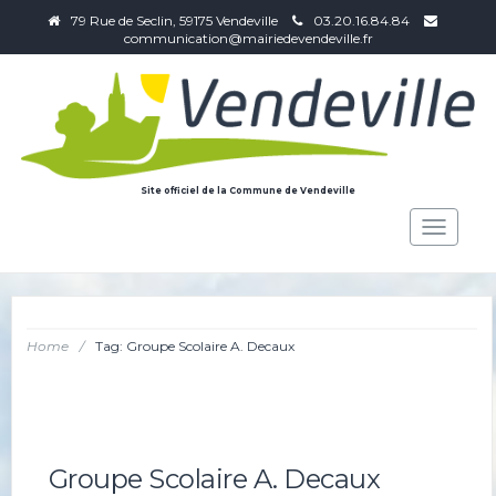
79 Rue de Seclin, 59175 Vendeville
03.20.16.84.84
communication@mairiedevendeville.fr
Site officiel de la Commune de Vendeville
Toggle
navigat
Home
/
Tag: Groupe Scolaire A. Decaux
Groupe Scolaire A. Decaux