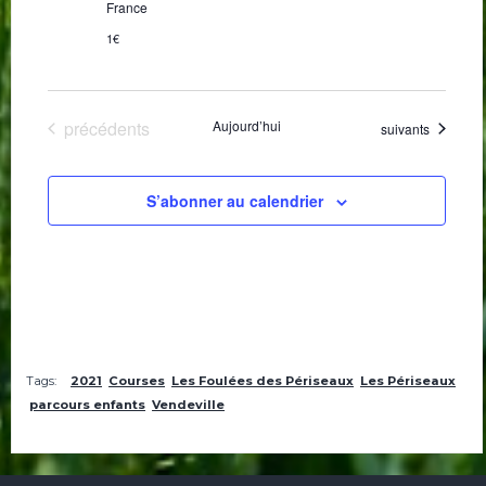
France
1€
Évènements
précédents
Aujourd’hui
Évènements
suivants
S’abonner au calendrier
Tags:
2021
Courses
Les Foulées des Périseaux
Les Périseaux
parcours enfants
Vendeville