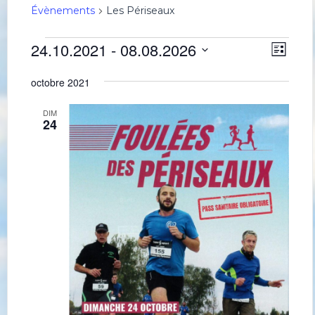
Évènements
Les Périseaux
Évènements
Navig
Navi
24.10.2021
 - 
08.08.2026
Liste
de
par
Sélectionnez
une
vues
consu
octobre 2021
date.
Évè
DIM
24