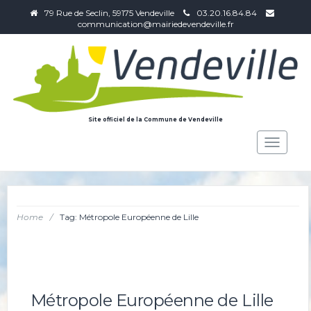
79 Rue de Seclin, 59175 Vendeville
03.20.16.84.84
communication@mairiedevendeville.fr
Site officiel de la Commune de Vendeville
Toggle
navigat
Home
/
Tag: Métropole Européenne de Lille
Métropole Européenne de Lille