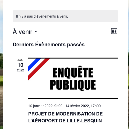
Il n’y a pas d’évènements à venir.
Navig
Navi
À venir
Liste
de
par
Sélectionnez
une
vues
Derniers Évènements passés
consu
date.
Évè
JAN
10
2022
10 janvier 2022, 9h00
-
14 février 2022, 17h00
PROJET DE MODERNISATION DE
L’AÉROPORT DE LILLE-LESQUIN