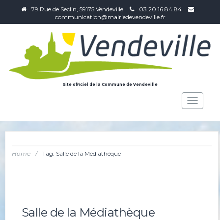
79 Rue de Seclin, 59175 Vendeville
03.20.16.84.84
communication@mairiedevendeville.fr
Site officiel de la Commune de Vendeville
Toggle
navigat
Home
/
Tag: Salle de la Médiathèque
Salle de la Médiathèque