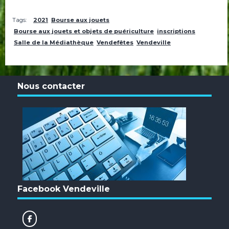
Tags:
2021
Bourse aux jouets
Bourse aux jouets et objets de puériculture
inscriptions
Salle de la Médiathèque
Vendefêtes
Vendeville
Nous contacter
Facebook Vendeville