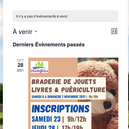
Il n’y a pas d’évènements à venir.
Navig
Navi
À venir
Liste
de
par
Sélectionnez
une
vues
Derniers Évènements passés
consu
date.
Évè
OCT
28
2021