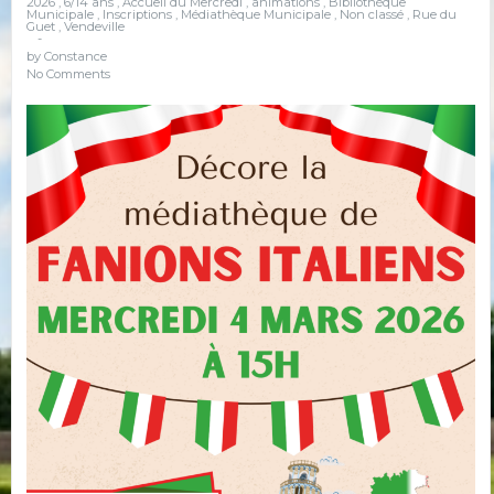
2026
,
6/14 ans
,
Accueil du Mercredi
,
animations
,
Bibliothèque
Municipale
,
Inscriptions
,
Médiathèque Municipale
,
Non classé
,
Rue du
Guet
,
Vendeville
-
by
Constance
No Comments