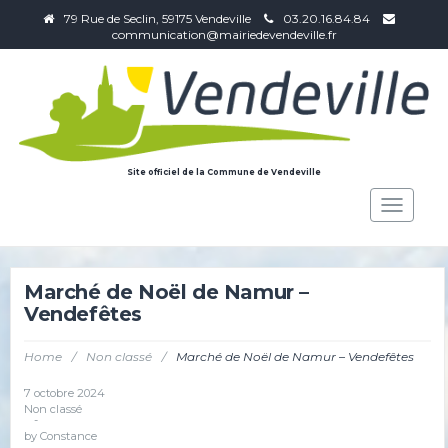
79 Rue de Seclin, 59175 Vendeville
03.20.16.84.84
communication@mairiedevendeville.fr
Site officiel de la Commune de Vendeville
Toggle
navigat
Marché de Noël de Namur –
Vendefêtes
Home
/
Non classé
/
Marché de Noël de Namur – Vendefêtes
7 octobre 2024
Non classé
-
by
Constance