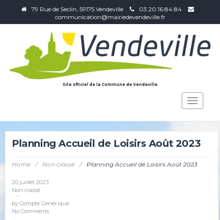
79 Rue de Seclin, 59175 Vendeville
03.20.16.84.84
communication@mairiedevendeville.fr
Site officiel de la Commune de Vendeville
Toggle
navigat
Planning Accueil de Loisirs Août 2023
Home
/
Non classé
/
Planning Accueil de Loisirs Août 2023
20 juillet 2023
Non classé
-
by
Compte Generique
No Comments