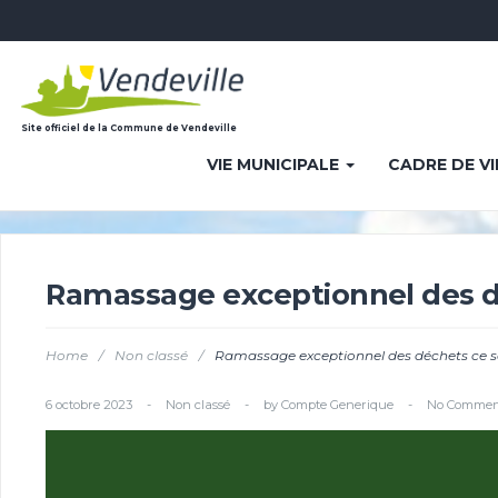
Site officiel de la Commune de Vendeville
VIE MUNICIPALE
CADRE DE V
Ramassage exceptionnel des d
Home
/
Non classé
/
Ramassage exceptionnel des déchets ce 
6 octobre 2023
-
Non classé
-
by
Compte Generique
-
No Commen