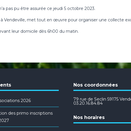
’a pas pu être assurée ce jeudi 5 octobre 2023.
s à Vendeville, met tout en œuvre pour organiser une collecte e
devant leur domicile dès 6h00 du matin.
cents
Nos coordonnées
79 rue de Seclin 59175 Vendev
ociations 2026
03.20.16.84.84
ion des primo inscriptions
Nos horaires
/2027