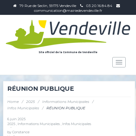
79 Rue de Seclin, 59175 Vendeville
03.20.16.84.84
communication@mairiedevendeville.fr
Site officiel de la Commune de Vendeville
Toggle
navigat
RÉUNION PUBLIQUE
Home
/
2025
/
Informations Municipales
/
Infos Municipales
/
RÉUNION PUBLIQUE
6 juin 2025
2025
,
Informations Municipales
,
Infos Municipales
-
by
Constance