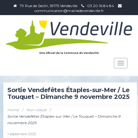
79 Rue de Seclin, 59175 Vendeville
03.20.16.84.84
communication@mairiedevendeville.fr
Site officiel de la Commune de Vendeville
Toggle
navigat
Sortie Vendefêtes Étaples-sur-Mer / Le
Touquet – Dimanche 9 novembre 2025
Home
/
Non classé
/
Sortie Vendefêtes Étaples-sur-Mer / Le Touquet – Dimanche 9
novembre 2025
1 septembre 2025