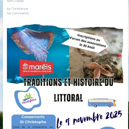
Non classé
-
by
Constance
No Comments