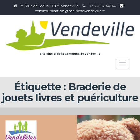
79 Rue de Seclin, 59175 Vendeville
03.20.16.84.84
communication@mairiedevendeville.fr
Site officiel de la Commune de Vendeville
Toggle
navigat
Étiquette :
Braderie de
jouets livres et puériculture