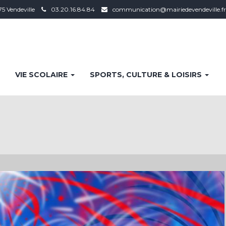
75 Vendeville
03.20.16.84.84
communication@mairiedevendeville.fr
VIE SCOLAIRE
SPORTS, CULTURE & LOISIRS