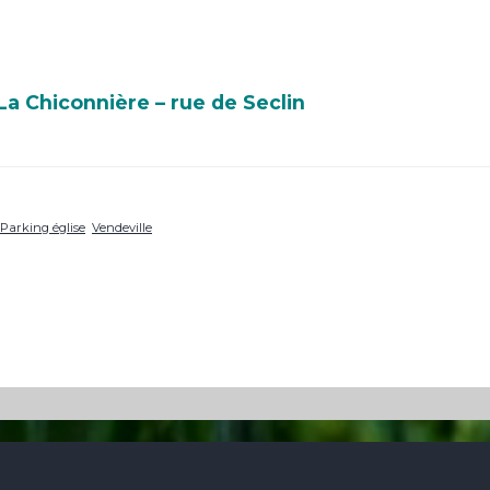
a Chiconnière – rue de Seclin
Parking église
Vendeville