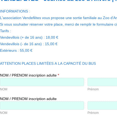
au
zoo
d'Anvers
INFORMATIONS :
|
Inscription
L'association Vendefêtes vous propose une sortie familiale au Zoo d'
Si vous souhaiter réserver votre place, merci de remplir le formulaire c
Tarifs :
Vendevillois (+ de 16 ans) : 18,00 €
Vendevillois (- de 16 ans) : 15,00 €
Extérieurs : 55,00 €
ATTENTION PLACES LIMITÉES A LA CAPACITÉ DU BUS
NOM / PRENOM inscription adulte
*
NOM
Prénom
NOM
Prénom
NOM / PRENOM inscription adulte
NOM
Prénom
NOM
Prénom