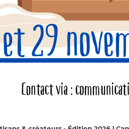
tisans & créateurs - Édition 2026 | Ca