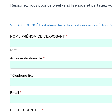
Rejoignez nous pour ce week-end féerique et partagez votr
2026
|
VILLAGE DE NOËL - Ateliers des artisans & créateurs - Édition 
VILLAGE
DE
NOËL
NOM / PRÉNOM DE L'EXPOSANT
*
-
NOM
Appel
à
candidature
NOM
Adresse du domicile
*
Téléphone fixe
Email
*
PIÈCE D'IDENTITÉ
*