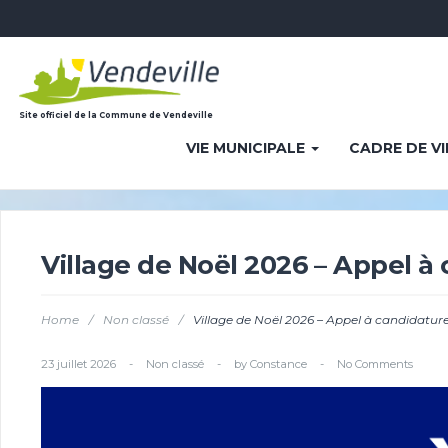
Site officiel de la Commune de Vendeville
VIE MUNICIPALE
CADRE DE V
Village de Noël 2026 – Appel à
Home
/
Non classé
/
Village de Noël 2026 – Appel à candidatur
23 juillet 2026
-
Non classé
-
by
Constance
-
No Comments