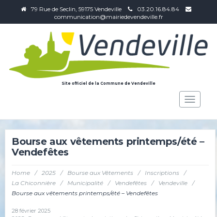
79 Rue de Seclin, 59175 Vendeville
03.20.16.84.84
communication@mairiedevendeville.fr
Site officiel de la Commune de Vendeville
Toggle
navigat
Bourse aux vêtements printemps/été –
Vendefêtes
Home
/
2025
/
Bourse aux Vêtements
/
Inscriptions
/
La Chiconnière
/
Municipalité
/
Vendefêtes
/
Vendeville
/
Bourse aux vêtements printemps/été – Vendefêtes
28 février 2025