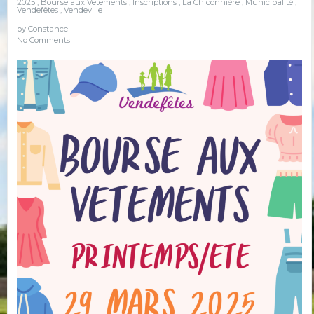
2025
,
Bourse aux Vêtements
,
Inscriptions
,
La Chiconnière
,
Municipalité
,
Vendefêtes
,
Vendeville
-
by
Constance
No Comments