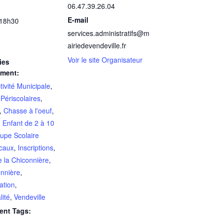
06.47.39.26.04
E-mail
 18h30
services.administratifs@m
airiedevendeville.fr
Voir le site Organisateur
ies
ement:
tivité Municipale
,
 Périscolaires
,
,
Chasse à l'oeuf
,
,
Enfant de 2 à 10
upe Scolaire
ecaux
,
Inscriptions
,
e la Chiconnière
,
onnière
,
ation
,
lité
,
Vendeville
ent Tags: