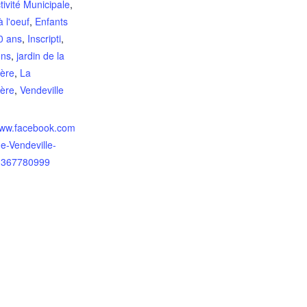
tivité Municipale
,
 l'oeuf
,
Enfants
0 ans
,
Inscripti
,
ons
,
jardin de la
ière
,
La
ière
,
Vendeville
/www.facebook.com
de-Vendeville-
1367780999