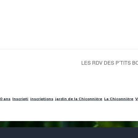
l
LES RDV DES P’TITS BOUTS
10 ans
Inscripti
inscriptions
jardin de la Chiconnière
La Chiconnière
V