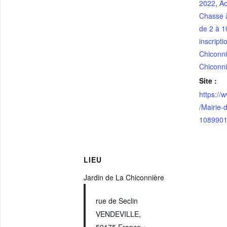
2022
,
Ac
Chasse à
de 2 à 1
inscripti
Chiconn
Chiconn
Site :
https:/
/Mairie-
108990
LIEU
Jardin de La Chiconnière
rue de Seclin
VENDEVILLE
,