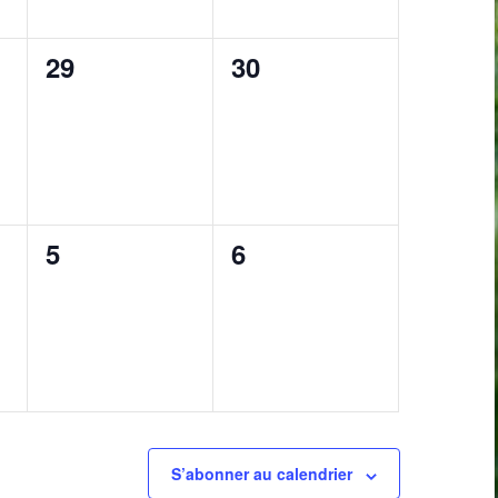
0
0
29
30
,
évènement,
évènement,
0
0
5
6
,
évènement,
évènement,
S’abonner au calendrier