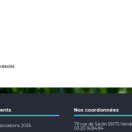
ndeville
cents
Nos coordonnées
79 rue de Seclin 59175 Vendev
ociations 2026
03.20.16.84.84