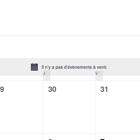
Il n’y a pas d’évènements à venir.
Notice
RCREDI
J
JEUDI
V
VENDREDI
0
0
9
30
31
vènement,
évènement,
évènement