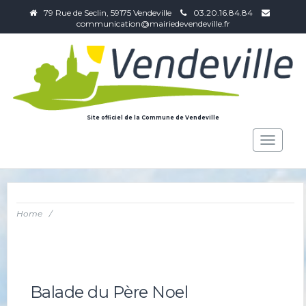
79 Rue de Seclin, 59175 Vendeville
03.20.16.84.84
communication@mairiedevendeville.fr
Site officiel de la Commune de Vendeville
Toggle
navigat
Home
/
Balade du Père Noel