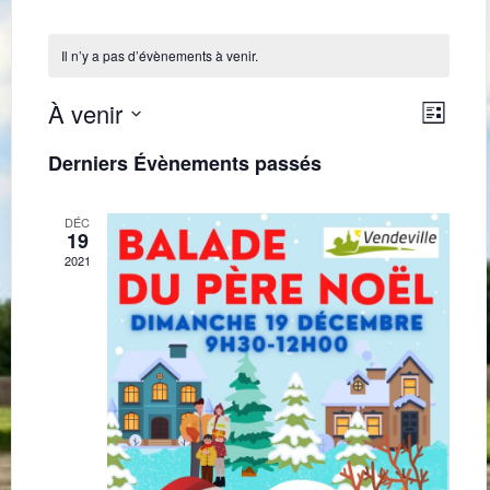
Il n’y a pas d’évènements à venir.
Navig
Navi
À venir
Liste
de
par
Sélectionnez
une
vues
Derniers Évènements passés
consu
date.
Évè
DÉC
19
2021