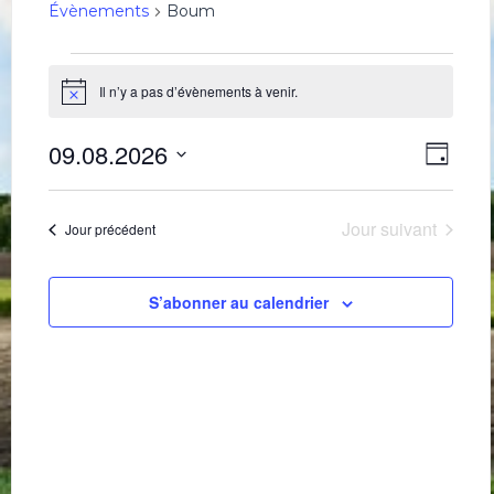
Évènements
Boum
Évènements
for
Il n’y a pas d’évènements à venir.
Notice
9
Navig
Navi
août
09.08.2026
Jour
de
par
2026
Sélectionnez
une
vues
consu
date.
Évè
Jour suivant
Jour précédent
S’abonner au calendrier