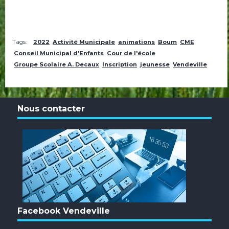
Tags:
2022
Activité Municipale
animations
Boum
CME
Conseil Municipal d'Enfants
Cour de l'école
Groupe Scolaire A. Decaux
Inscription
jeunesse
Vendeville
Nous contacter
Facebook Vendeville