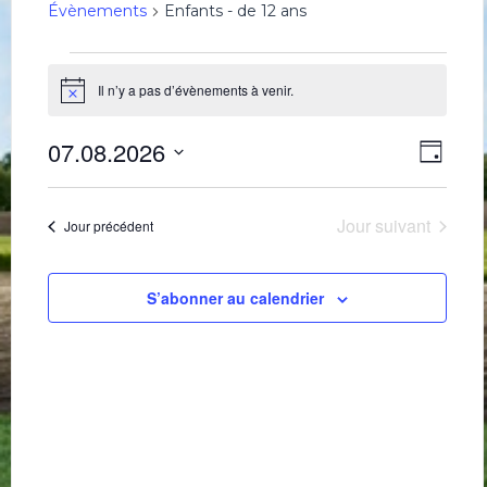
Évènements
Enfants - de 12 ans
Évènements
for
Il n’y a pas d’évènements à venir.
Notice
7
Navig
Navi
août
07.08.2026
Jour
de
par
2026
Sélectionnez
une
vues
consu
date.
Évè
Jour suivant
Jour précédent
S’abonner au calendrier