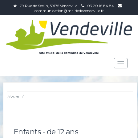
79 Rue de Seclin, 59175 Vendeville
03.20.16.84.84
communication@mairiedevendeville.fr
Site officiel de la Commune de Vendeville
Toggle
navigat
Home
/
Enfants - de 12 ans