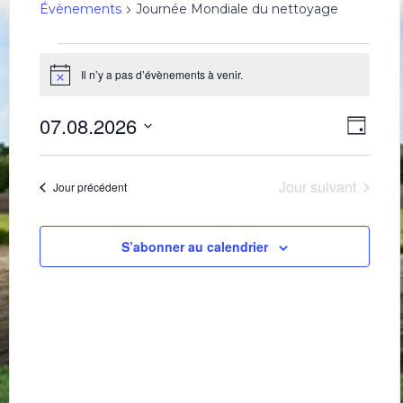
Évènements
Journée Mondiale du nettoyage
Évènements
for
Il n’y a pas d’évènements à venir.
Notice
7
Navig
Navi
août
07.08.2026
Jour
de
par
2026
Sélectionnez
une
vues
consu
date.
Évè
Jour suivant
Jour précédent
S’abonner au calendrier