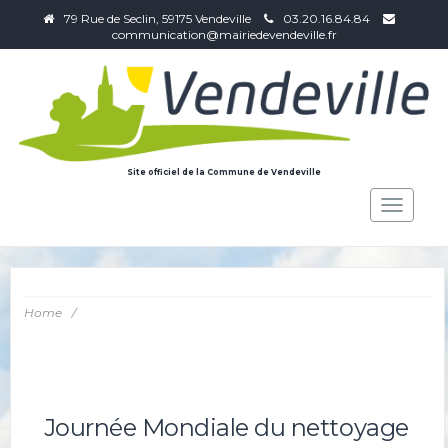
79 Rue de Seclin, 59175 Vendeville
03.20.16.84.84
communication@mairiedevendeville.fr
Site officiel de la Commune de Vendeville
Toggle
navigat
Home
/
Journée Mondiale du nettoyage