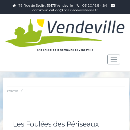
79 Rue de Seclin, 59175 Vendeville
03.20.16.84.84
communication@mairiedevendeville.fr
Site officiel de la Commune de Vendeville
Toggle
navigat
Home
/
Les Foulées des Périseaux