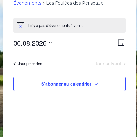
Évènements
Les Foulées des Périseaux
Évènements
for
Il n’y a pas d’évènements à venir.
Notice
6
Navig
Navi
août
06.08.2026
Jour
de
par
2026
Sélectionnez
une
vues
consu
date.
Évè
Jour suivant
Jour précédent
S’abonner au calendrier