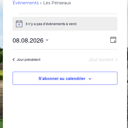
Évènements
Les Périseaux
Évènements
for
Il n’y a pas d’évènements à venir.
Notice
8
Navig
Navi
août
08.08.2026
Jour
de
par
2026
Sélectionnez
une
vues
consu
date.
Évè
Jour suivant
Jour précédent
S’abonner au calendrier