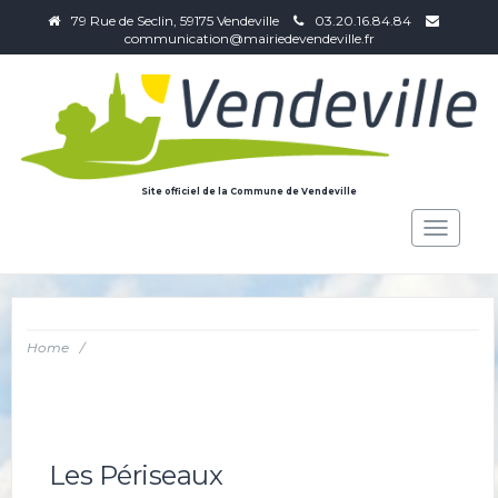
79 Rue de Seclin, 59175 Vendeville
03.20.16.84.84
communication@mairiedevendeville.fr
Site officiel de la Commune de Vendeville
Toggle
navigat
Home
/
Les Périseaux