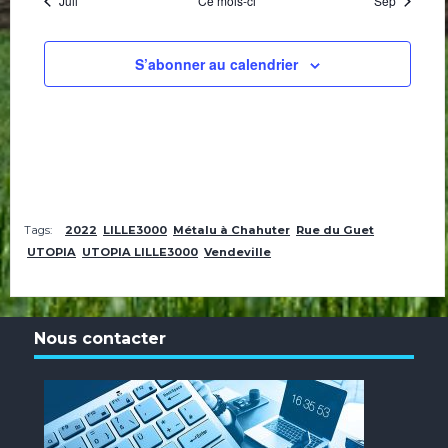
Juil
Ce mois-ci
Sep
S’abonner au calendrier
Tags:
2022
LILLE3000
Métalu à Chahuter
Rue du Guet
UTOPIA
UTOPIA LILLE3000
Vendeville
Nous contacter