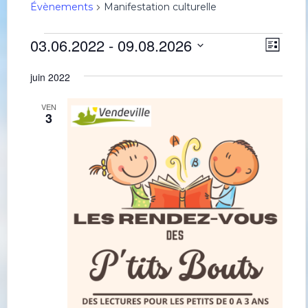
Évènements
Manifestation culturelle
Évènements
Navig
Navi
03.06.2022
 - 
09.08.2026
Liste
de
par
Sélectionnez
une
vues
consu
juin 2022
date.
Évè
VEN
3