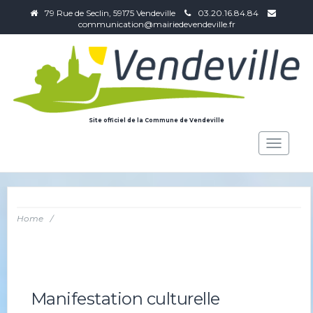
79 Rue de Seclin, 59175 Vendeville
03.20.16.84.84
communication@mairiedevendeville.fr
Site officiel de la Commune de Vendeville
Toggle
navigat
Home
/
Manifestation culturelle