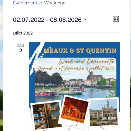
Évènements
Week-end
Évènements
Navig
Navi
02.07.2022
 - 
08.08.2026
Liste
de
par
Sélectionnez
une
vues
consu
juillet 2022
date.
Évè
SAM
2