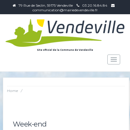
79 Rue de Seclin, 59175 Vendeville
03.20.16.84.84
communication@mairiedevendeville.fr
Site officiel de la Commune de Vendeville
Toggle
navigat
Home
/
Week-end