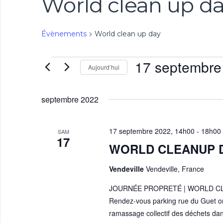
World clean up d
Évènements
World clean up day
Évènements
17 septembre
Aujourd’hui
Sélectionnez
une
date.
septembre 2022
17 septembre 2022, 14h00
-
18h00
SAM
17
WORLD CLEANUP DA
Vendeville
Vendeville, France
JOURNÉE PROPRETÉ | WORLD CLE
Rendez-vous parking rue du Guet org
ramassage collectif des déchets dan