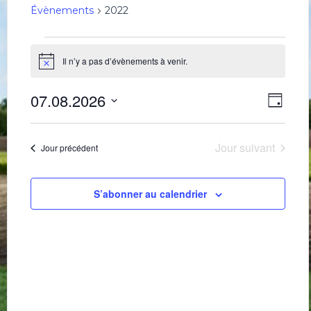
Évènements
2022
Évènements
for
Il n’y a pas d’évènements à venir.
Notice
7
Navig
Navi
août
07.08.2026
Jour
de
par
2026
Sélectionnez
une
vues
consu
date.
Évè
Jour suivant
Jour précédent
S’abonner au calendrier