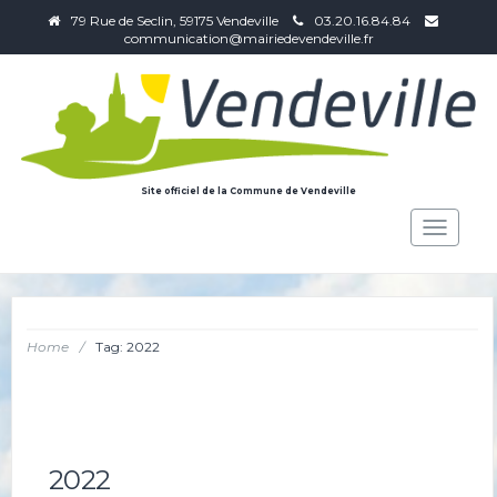
79 Rue de Seclin, 59175 Vendeville
03.20.16.84.84
communication@mairiedevendeville.fr
Site officiel de la Commune de Vendeville
Toggle
navigat
Home
/
Tag: 2022
2022