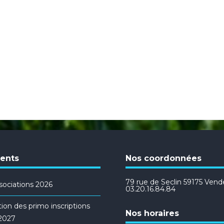
cents
Nos coordonnées
79 rue de Seclin 59175 Vendev
ociations 2026
03.20.16.84.84
ion des primo inscriptions
Nos horaires
/2027