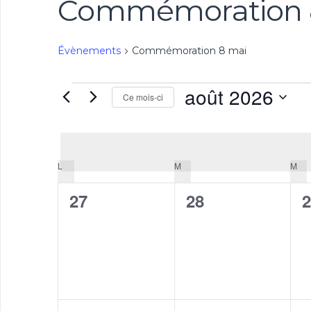
Commémoration 
Évènements
Commémoration 8 mai
Évènements
août 2026
Ce mois-ci
Sélectionnez
une
date.
Calendrier
L
LUNDI
M
MARDI
M
ME
de
0
0
0
27
28
2
Évènements
évènement,
évènement,
é