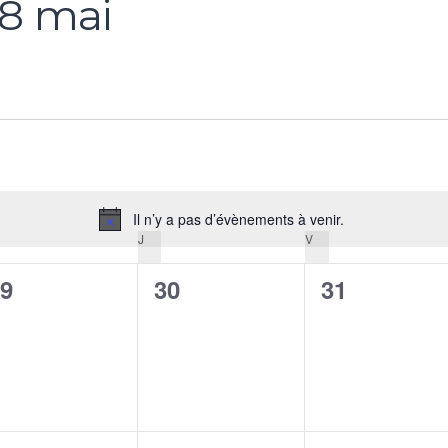
8 mai
Il n’y a pas d’évènements à venir.
Notice
RCREDI
J
JEUDI
V
VENDREDI
0
0
9
30
31
vènement,
évènement,
évènement