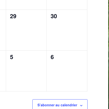
0
0
29
30
,
évènement,
évènement,
0
0
5
6
,
évènement,
évènement,
S’abonner au calendrier