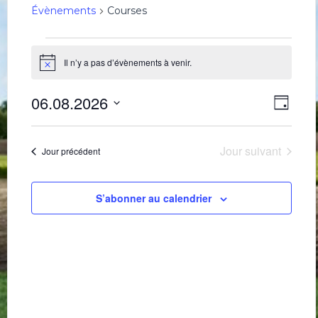
Évènements
Courses
Évènements
for
Il n’y a pas d’évènements à venir.
Notice
6
Navig
Navi
août
06.08.2026
Jour
de
par
2026
Sélectionnez
une
vues
consu
date.
Évè
Jour suivant
Jour précédent
S’abonner au calendrier